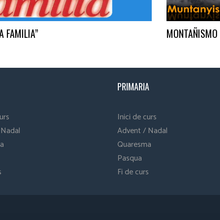
A FAMILIA”
MONTAÑISMO F
PRIMARIA
curs
Inici de curs
 Nadal
Advent / Nadal
a
Quaresma
Pasqua
s
Fi de curs