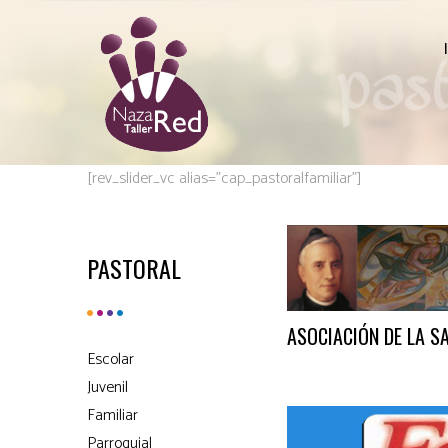
[rev_slider_vc alias=”cap_pastoralfamiliar”]
PASTORAL
ASOCIACIÓN DE LA S
Escolar
Juvenil
Familiar
Parroquial