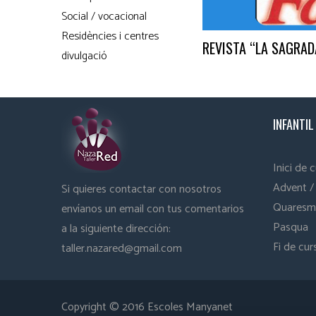
Social / vocacional
Residències i centres
REVISTA “LA SAGRAD
divulgació
INFANTIL
Inici de 
Advent /
Si quieres contactar con nosotros
Quaresm
envíanos un email con tus comentarios
Pasqua
a la siguiente dirección:
Fi de cur
taller.nazared@gmail.com
Copyright © 2016 Escoles Manyanet