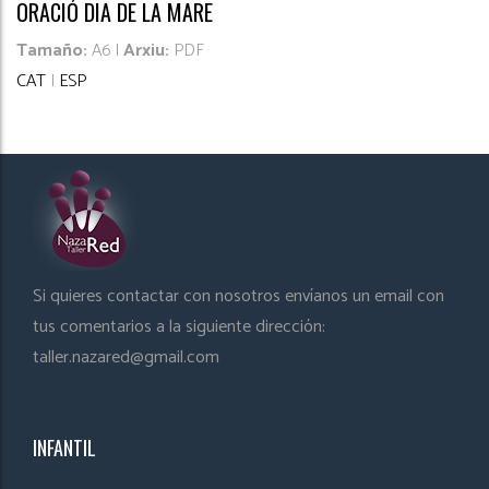
ORACIÓ DIA DE LA MARE
Tamaño:
A6 |
Arxiu:
PDF
CAT
|
ESP
Si quieres contactar con nosotros envíanos un email con
tus comentarios a la siguiente dirección:
taller.nazared@gmail.com
INFANTIL