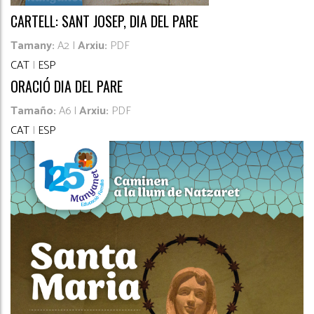
CARTELL: SANT JOSEP, DIA DEL PARE
Tamany:
A2 |
Arxiu:
PDF
CAT
|
ESP
ORACIÓ DIA DEL PARE
Tamaño:
A6 |
Arxiu:
PDF
CAT
|
ESP