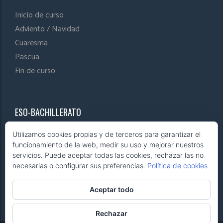
Inicio de curso
Adviento / Navidad
Cuaresma
Pascua
Fin de curso
ESO-BACHILLERATO
Utilizamos cookies propias y de terceros para garantizar el
Inicio de curso
funcionamiento de la web, medir su uso y mejorar nuestros
Adviento / Navidad
servicios. Puede aceptar todas las cookies, rechazar las no
necesarias o configurar sus preferencias.
Política de cookies
Cuaresma
Pascua
Aceptar todo
Fin de curso
Rechazar