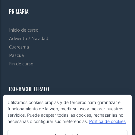
PRIMARIA
Inicio de curso
Adviento / Navidad
Cuaresma
Pascua
Fin de curso
ESO-BACHILLERATO
Utilizamos cookies propias y de terceros para garantizar el
Inicio de curso
funcionamiento de la web, medir su uso y mejorar nuestros
Adviento / Navidad
servicios. Puede aceptar todas las cookies, rechazar las no
necesarias o configurar sus preferencias.
Política de cookies
Cuaresma
Pascua