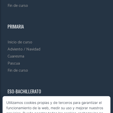
Fin de curso
PRIMARIA
Inicio de curso
Adviento / Navidad
Cuaresma
Pascua
Fin de curso
ESO-BACHILLERATO
Utilizamos cookies propias y de terceros para garantizar el
Inicio de curso
funcionamiento de la web, medir su uso y mejorar nuestros