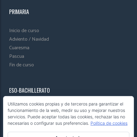
PRIMARIA
Inicio de curso
Adviento / Navidad
Cuaresma
Pascua
Fin de curso
ESO-BACHILLERATO
Utilizamos cookies propias y de terceros para garantizar el
Inicio de curso
funcionamiento de la web, medir su uso y mejorar nuestros
Adviento / Navidad
servicios. Puede aceptar todas las cookies, rechazar las no
necesarias o configurar sus preferencias.
Política de cookies
Cuaresma
Pascua